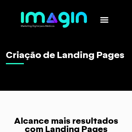
Marketing para médicos
Sobre nós
Criação de Landing Pages
Alcance mais resultados
com Landing Pages